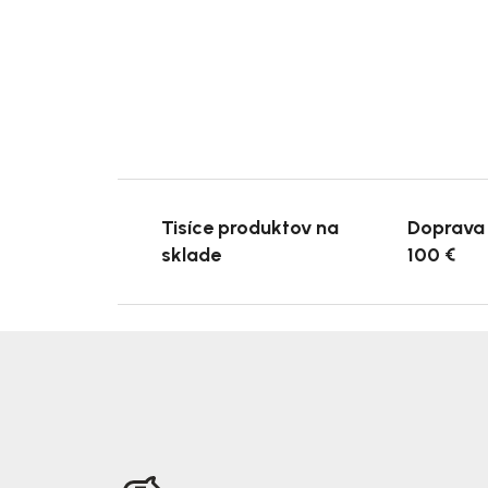
Tisíce produktov na
Doprava
sklade
100 €
Z
á