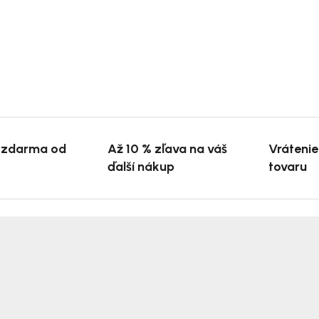
 zdarma od
Až 10 % zľava na váš
Vráteni
ďalší nákup
tovaru