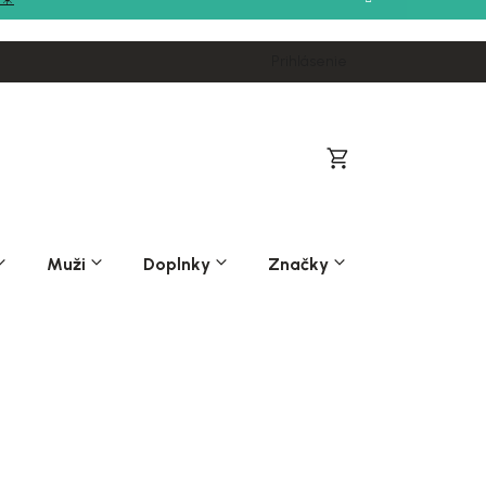
Prihlásenie
Nákupný
košík
Muži
Doplnky
Značky