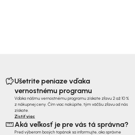
Z
á
Ušetrite peniaze vďaka
p
vernostnému programu
ä
Vďaka nášmu vernostnému programu získate zľavu 2 až 10 %
z nákupnej ceny. Čím viac nakúpite, tým väčšiu zľavu od nás
t
získate.
i
Zistiť viac
Aká veľkosť je pre vás tá správna?
e
Pred výberom bosých topánok sa informujte, ako správne