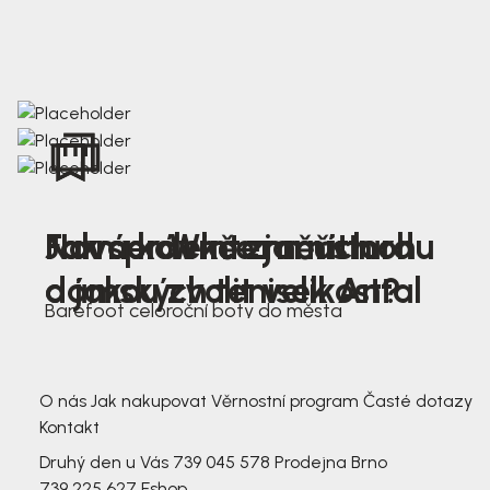
Nová kolekce jarních
Jak správně změřit nohu
Farmer Winter mustard
dámských tenisek Antal
a jakou zvolit velikost?
Barefoot celoroční boty do města
3 791,-
3 791,-
O nás
Jak nakupovat
Věrnostní program
Časté dotazy
Kontakt
Druhý den u Vás
739 045 578
Prodejna Brno
739 225 627
Eshop