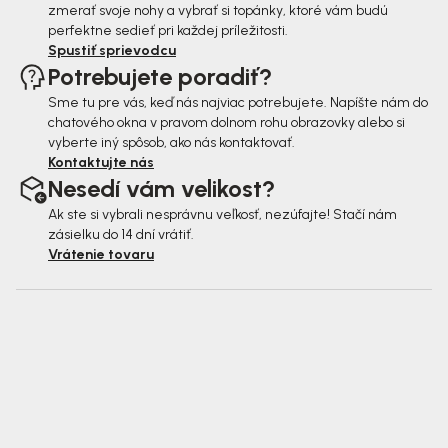
zmerať svoje nohy a vybrať si topánky, ktoré vám budú
perfektne sedieť pri každej príležitosti.
Spustiť sprievodcu
Potrebujete poradiť?
Sme tu pre vás, keď nás najviac potrebujete. Napíšte nám do
chatového okna v pravom dolnom rohu obrazovky alebo si
vyberte iný spôsob, ako nás kontaktovať.
Kontaktujte nás
Nesedí vám velikost?
Ak ste si vybrali nesprávnu veľkosť, nezúfajte! Stačí nám
zásielku do 14 dní vrátiť.
Vrátenie tovaru