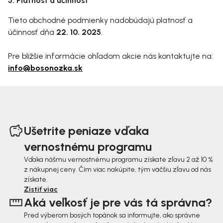
5. Platnosť a účinnosť
Tieto obchodné podmienky nadobúdajú platnosť a
účinnosť dňa
22. 10. 2025
.
Pre bližšie informácie ohľadom akcie nás kontaktujte na:
info@bosonozka.sk
Z
á
Ušetrite peniaze vďaka
p
vernostnému programu
ä
Vďaka nášmu vernostnému programu získate zľavu 2 až 10 %
z nákupnej ceny. Čím viac nakúpite, tým väčšiu zľavu od nás
t
získate.
i
Zistiť viac
Aká veľkosť je pre vás tá správna?
e
Pred výberom bosých topánok sa informujte, ako správne