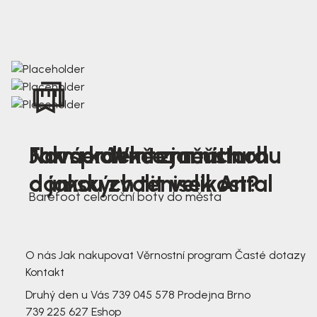
Nová kolekce jarních
Jak správně změřit nohu
Farmer Winter mustard
dámských tenisek Antal
a jakou zvolit velikost?
Barefoot celoroční boty do města
3 791,-
3 791,-
O nás
Jak nakupovat
Věrnostní program
Časté dotazy
Kontakt
Druhý den u Vás
739 045 578
Prodejna Brno
739 225 627
Eshop