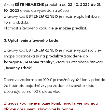
Akcia
EŠTE NEMRZNE
prebieha od
22. 10. 2025 do 31.
10. 2025
alebo do vypredania zásob.
Zľavový kód
ESTENEMRZNE15
je možné uplatniť iba v
tomto období.
Platnosť zľavového kódu
nie je možné predĺžiť
.
3. Uplatnenie zľavového kódu
Zľavový kód
ESTENEMRZNE15
je možné využiť iba v e-
shope bosonozka.sk
na produkty zaradené do
kategórie „Jesenné trháky“
, ktoré sú označené štítkom
„
Jesenný trhák
“
.
Dopravu zadarmo od 100 € je možné využiť len v prípade,
že hodnota objednávky po zadaní zľavového kódu
dosahuje sumu 100 € alebo viac.
Zľavový kód nie je možné kombinovať s vernostnou
zľavou ani s inými zľavovými kupónmi.