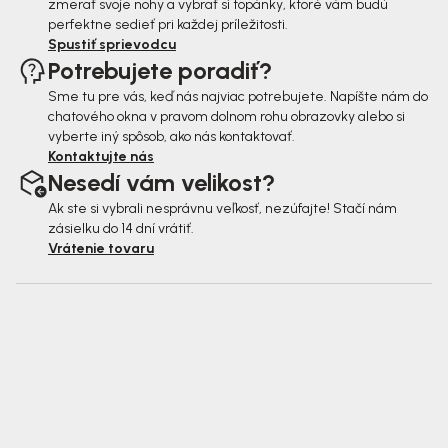
zmerať svoje nohy a vybrať si topánky, ktoré vám budú
perfektne sedieť pri každej príležitosti.
Spustiť sprievodcu
Potrebujete poradiť?
Sme tu pre vás, keď nás najviac potrebujete. Napíšte nám do
chatového okna v pravom dolnom rohu obrazovky alebo si
vyberte iný spôsob, ako nás kontaktovať.
Kontaktujte nás
Nesedí vám velikost?
Ak ste si vybrali nesprávnu veľkosť, nezúfajte! Stačí nám
zásielku do 14 dní vrátiť.
Vrátenie tovaru