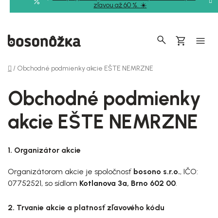
Prejsť
zľavou až 60 %. ☀️
na
obsah
Hľadať
Nákupný
košík
Domov
/
Obchodné podmienky akcie EŠTE NEMRZNE
Obchodné podmienky
akcie EŠTE NEMRZNE
1. Organizátor akcie
Organizátorom akcie je spoločnosť
bosono s.r.o.
, IČO:
07752521, so sídlom
Kotlanova 3a, Brno 602 00
.
2. Trvanie akcie a platnosť zľavového kódu