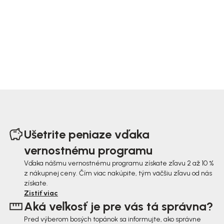
Z
á
Ušetrite peniaze vďaka
p
vernostnému programu
ä
Vďaka nášmu vernostnému programu získate zľavu 2 až 10 %
z nákupnej ceny. Čím viac nakúpite, tým väčšiu zľavu od nás
t
získate.
i
Zistiť viac
Aká veľkosť je pre vás tá správna?
e
Pred výberom bosých topánok sa informujte, ako správne