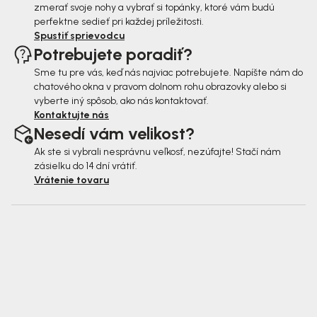
zmerať svoje nohy a vybrať si topánky, ktoré vám budú
perfektne sedieť pri každej príležitosti.
Spustiť sprievodcu
Potrebujete poradiť?
Sme tu pre vás, keď nás najviac potrebujete. Napíšte nám do
chatového okna v pravom dolnom rohu obrazovky alebo si
vyberte iný spôsob, ako nás kontaktovať.
Kontaktujte nás
Nesedí vám velikost?
Ak ste si vybrali nesprávnu veľkosť, nezúfajte! Stačí nám
zásielku do 14 dní vrátiť.
Vrátenie tovaru