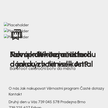
Nová kolekce jarních
Jak správně změřit nohu
Farmer Winter mustard
dámských tenisek Antal
a jakou zvolit velikost?
Barefoot celoroční boty do města
3 791,-
3 791,-
O nás
Jak nakupovat
Věrnostní program
Časté dotazy
Kontakt
Druhý den u Vás
739 045 578
Prodejna Brno
739 225 627
Eshop