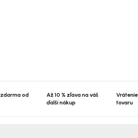
 zdarma od
Až 10 % zľava na váš
Vráteni
ďalší nákup
tovaru