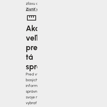
zľavu od nás získate.
Zistiť viac
Aká
veľkosť je
pre vás
tá
správna?
Pred výberom
bosých topánok sa
informujte, ako
správne zmerať
svoje nohy a
vybrať si topánky,