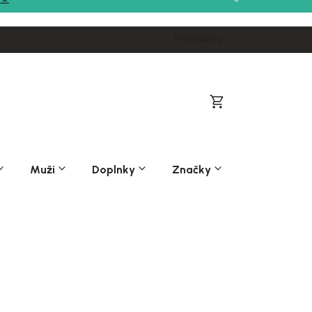
Prihlásenie
Nákupný
košík
Muži
Doplnky
Značky