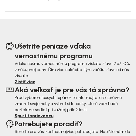
Z
á
Ušetrite peniaze vďaka
p
vernostnému programu
ä
Vďaka nášmu vernostnému programu získate zľavu 2 až 10 %
z nákupnej ceny. Čím viac nakúpite, tým väčšiu zľavu od nás
t
získate.
i
Zistiť viac
Aká veľkosť je pre vás tá správna?
e
Pred výberom bosých topánok sa informujte, ako správne
zmerať svoje nohy a vybrať si topánky, ktoré vám budú
perfektne sedieť pri každej príležitosti.
Spustiť sprievodcu
Potrebujete poradiť?
Sme tu pre vás, keď nás najviac potrebujete. Napíšte nám do