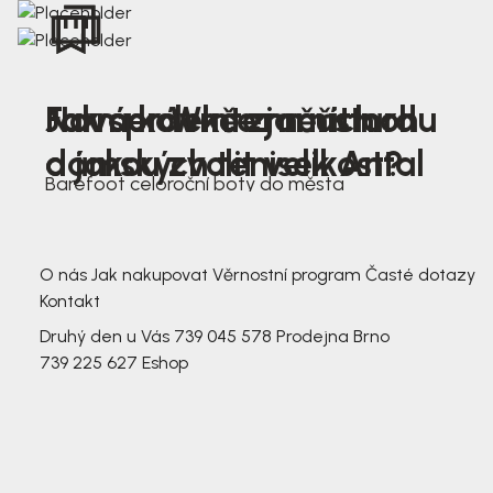
Nová kolekce jarních
Jak správně změřit nohu
Farmer Winter mustard
dámských tenisek Antal
a jakou zvolit velikost?
Barefoot celoroční boty do města
3 791,-
3 791,-
O nás
Jak nakupovat
Věrnostní program
Časté dotazy
Kontakt
Druhý den u Vás
739 045 578
Prodejna Brno
739 225 627
Eshop