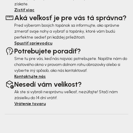
t
získate.
i
Zistiť viac
Aká veľkosť je pre vás tá správna?
e
Pred výberom bosých topánok sa informujte, ako správne
zmerať svoje nohy a vybrať si topánky, ktoré vám budú
perfektne sedieť pri každej príležitosti.
Spustiť sprievodcu
Potrebujete poradiť?
Sme tu pre vás, keď nás najviac potrebujete. Napíšte nám do
chatového okna v pravom dolnom rohu obrazovky alebo si
vyberte iný spôsob, ako nás kontaktovať.
Kontaktujte nás
Nesedí vám velikost?
Ak ste si vybrali nesprávnu veľkosť, nezúfajte! Stačí nám
zásielku do 14 dní vrátiť.
Vrátenie tovaru