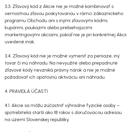
3.3. Zľavový kód z Akcie nie je možné kombinovať s
vernostnou zľavou poskytovanou v rámci zákazníckeho
programu Obchodu ani s inými zľavovými kódmi,
kupónmi, poukazmi alebo prebiehajúcimi
marketingovými akciami, pokiaľ nie je pri konkrétnej Akcii
uvedené inak.
3.4. Zľavový kód nie je možné vymeniť za peniaze, iný
tovar či inú náhradu. Na nevyužité alebo prepadnuté
zľavové kódy nevzniká právny nárok a nie je možné
požadovať ich opätovnú aktiváciu ani náhradu.
4. PRAVIDLÁ ÚČASTI
4.1. Akcie sa môžu zúčastniť výhradne fyzické osoby –
spotrebitelia starší ako 18 rokov s doručovacou adresou
na území Slovenskej republiky.