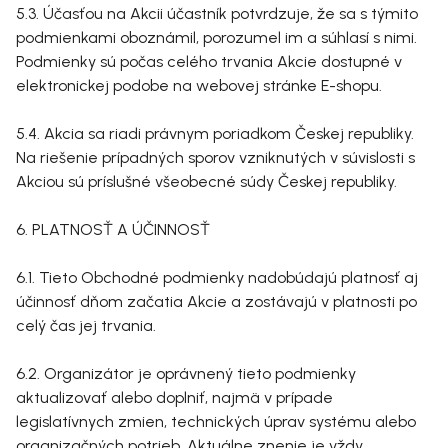
5.3. Účasťou na Akcii účastník potvrdzuje, že sa s týmito
podmienkami oboznámil, porozumel im a súhlasí s nimi.
Podmienky sú počas celého trvania Akcie dostupné v
elektronickej podobe na webovej stránke E-shopu.
5.4. Akcia sa riadi právnym poriadkom Českej republiky.
Na riešenie prípadných sporov vzniknutých v súvislosti s
Akciou sú príslušné všeobecné súdy Českej republiky.
6. PLATNOSŤ A ÚČINNOSŤ
6.1. Tieto Obchodné podmienky nadobúdajú platnosť aj
účinnosť dňom začatia Akcie a zostávajú v platnosti po
celý čas jej trvania.
6.2. Organizátor je oprávnený tieto podmienky
aktualizovať alebo doplniť, najmä v prípade
legislatívnych zmien, technických úprav systému alebo
organizačných potrieb. Aktuálne znenie je vždy