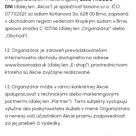
DNI
(ďalej len „Akcia“) je spoločnosť bosono s.r.o., IČO:
07752521, so sídlom Kotlanova 3a, 628 00 Brno, zapísaná
v obchodnom registri vedenom Krajským súdom v Brne,
spisová značka C 107136 (ďalej len „Organizátor“ alebo
„Obchod“).
1.2. Organizátor je zároveň prevádzkovateľom
internetového obchodu dostupného na adrese
www.bosonozka.sk (ďalej len „E-shop“), prostredníctvom
ktorého sú Akcie zvyčajne realizované.
1.3. Organizátor môže v rámci konkrétnej Akcie
spolupracovať s technickými alebo marketingovými
partnermi (ďalej len „Partner“). Tieto subjekty vystupujú
výlučne ako poskytovatelia služieb v mene Organizátora
a nenesú voči účastníkom Akcie priamu zodpovednosť
za jej priebeh či výsledky.