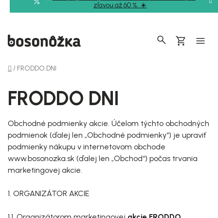
Prejsť
zľavou až 60 %. ☀️
na
obsah
Hľadať
Nákupný
košík
Domov
/
FRODDO DNI
FRODDO DNI
Obchodné podmienky akcie. Účelom týchto obchodných
podmienok (ďalej len „Obchodné podmienky“) je upraviť
podmienky nákupu v internetovom obchode
www.bosonozka.sk (ďalej len „Obchod“) počas trvania
marketingovej akcie.
1. ORGANIZÁTOR AKCIE
1.1. Organizátorom marketingovej
akcie FRODDO