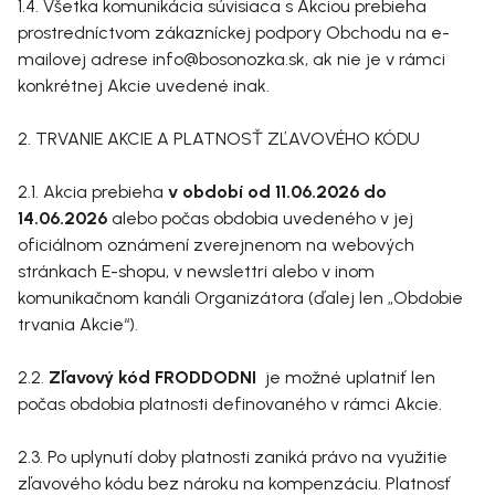
1.4. Všetka komunikácia súvisiaca s Akciou prebieha
prostredníctvom zákazníckej podpory Obchodu na e-
mailovej adrese info@bosonozka.sk, ak nie je v rámci
konkrétnej Akcie uvedené inak.
2. TRVANIE AKCIE A PLATNOSŤ ZĽAVOVÉHO KÓDU
2.1. Akcia prebieha
v období od 11.06.2026 do
14.06.2026
alebo počas obdobia uvedeného v jej
oficiálnom oznámení zverejnenom na webových
stránkach E-shopu, v newslettri alebo v inom
komunikačnom kanáli Organizátora (ďalej len „Obdobie
trvania Akcie“).
2.2.
Zľavový kód FRODDODNI
je možné uplatniť len
počas obdobia platnosti definovaného v rámci Akcie.
2.3. Po uplynutí doby platnosti zaniká právo na využitie
zľavového kódu bez nároku na kompenzáciu. Platnosť