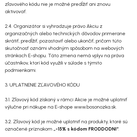
zľavového kódu nie je možné predĺžiť ani znovu
aktivovať.
2.4. Organizátor si vyhradzuje právo Akciu z
organizačných alebo technických dôvodov primerane
skrátiť, predĺžiť, pozastaviť alebo ukončiť, pričom túto
skutočnosť oznámi vhodným spôsobom na webových
stránkach E-shopu. Táto zmena nemá vplyv na práva
účastníkov, ktorí kód využili v súlade s týmito
podmienkami.
3. UPLATNENIE ZĽAVOVÉHO KÓDU
3.1. Zľavový kód získaný v rámci Akcie je možné uplatniť
výlučne pri nákupe na E-shope www.bosonozka.sk.
3.2. Zľavový kód je možné uplatniť na produkty, ktoré sú
označené príznakom
„-15% s kódom FRODDODNI“
.