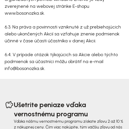
zverejnené na webovej stránke E-shopu
www.bosonozka.sk.
6.3. Na práva a povinnosti vzniknuté z už prebiehajúcich
alebo ukončených Akcií sa vzťahuje znenie podmienok
účinné v čase účasti účastníka v danej Akcii.
6.4. V prípade otázok týkajúcich sa Akcie alebo týchto
podmienok sa účastníci môžu obrátiť na e-mail
info@bosonozka.sk.
Z
á
Ušetrite peniaze vďaka
p
vernostnému programu
ä
Vďaka nášmu vernostnému programu získate zľavu 2 až 10 %
z nákupnej ceny. Čím viac nakúpite, tým väčšiu zľavu od nás