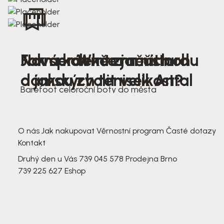
Nová kolekce jarních
Jak správně změřit nohu
Farmer Winter mustard
dámských tenisek Antal
a jakou zvolit velikost?
Barefoot celoroční boty do města
3 791,-
3 791,-
O nás
Jak nakupovat
Věrnostní program
Časté dotazy
Kontakt
Druhý den u Vás
739 045 578
Prodejna Brno
739 225 627
Eshop