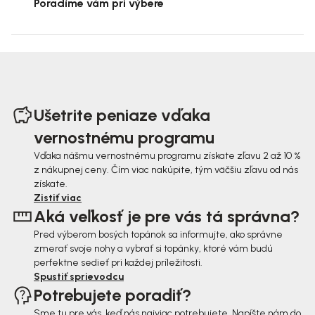
Poradíme vám pri výbere
Z
á
Ušetrite peniaze vďaka
p
vernostnému programu
ä
Vďaka nášmu vernostnému programu získate zľavu 2 až 10 %
z nákupnej ceny. Čím viac nakúpite, tým väčšiu zľavu od nás
t
získate.
i
Zistiť viac
Aká veľkosť je pre vás tá správna?
e
Pred výberom bosých topánok sa informujte, ako správne
zmerať svoje nohy a vybrať si topánky, ktoré vám budú
perfektne sedieť pri každej príležitosti.
Spustiť sprievodcu
Potrebujete poradiť?
Sme tu pre vás, keď nás najviac potrebujete. Napíšte nám do