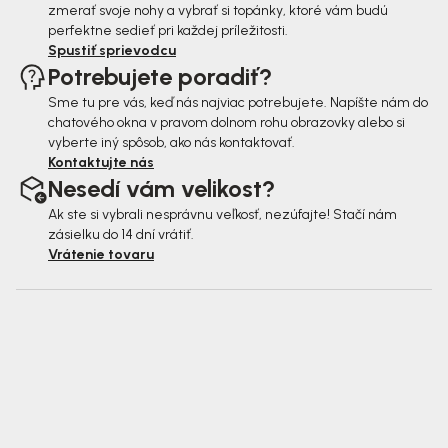
zmerať svoje nohy a vybrať si topánky, ktoré vám budú
perfektne sedieť pri každej príležitosti.
Spustiť sprievodcu
Potrebujete poradiť?
Sme tu pre vás, keď nás najviac potrebujete. Napíšte nám do
chatového okna v pravom dolnom rohu obrazovky alebo si
vyberte iný spôsob, ako nás kontaktovať.
Kontaktujte nás
Nesedí vám velikost?
Ak ste si vybrali nesprávnu veľkosť, nezúfajte! Stačí nám
zásielku do 14 dní vrátiť.
Vrátenie tovaru