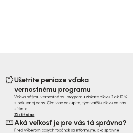
Z
á
Ušetrite peniaze vďaka
p
vernostnému programu
ä
Vďaka nášmu vernostnému programu získate zľavu 2 až 10 %
z nákupnej ceny. Čím viac nakúpite, tým väčšiu zľavu od nás
t
získate.
i
Zistiť viac
Aká veľkosť je pre vás tá správna?
e
Pred výberom bosých topánok sa informujte, ako správne