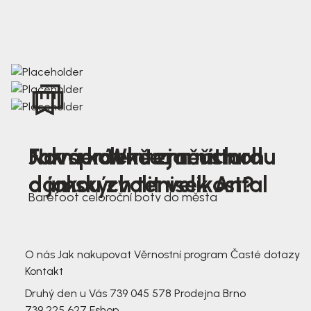
Nová kolekce jarních
Jak správně změřit nohu
Farmer Winter mustard
dámských tenisek Antal
a jakou zvolit velikost?
Barefoot celoroční boty do města
3 791,-
3 791,-
O nás
Jak nakupovat
Věrnostní program
Časté dotazy
Kontakt
Druhý den u Vás
739 045 578
Prodejna Brno
739 225 627
Eshop