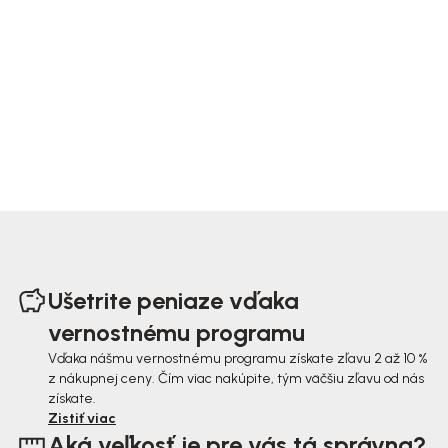
Z
á
Ušetrite peniaze vďaka
p
vernostnému programu
ä
Vďaka nášmu vernostnému programu získate zľavu 2 až 10 %
z nákupnej ceny. Čím viac nakúpite, tým väčšiu zľavu od nás
t
získate.
i
Zistiť viac
Aká veľkosť je pre vás tá správna?