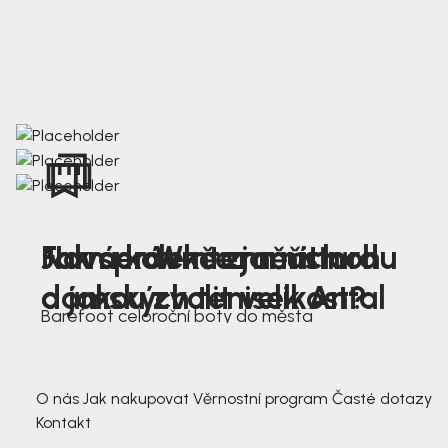
Nová kolekce jarních
Jak správně změřit nohu
Farmer Winter mustard
dámských tenisek Antal
a jakou zvolit velikost?
Barefoot celoroční boty do města
3 791,-
3 791,-
O nás
Jak nakupovat
Věrnostní program
Časté dotazy
Kontakt