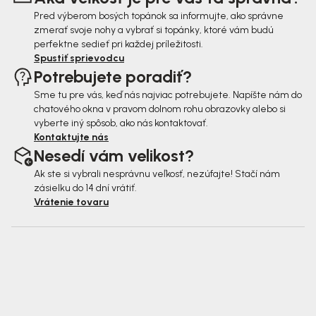
e
Pred výberom bosých topánok sa informujte, ako správne
zmerať svoje nohy a vybrať si topánky, ktoré vám budú
perfektne sedieť pri každej príležitosti.
Spustiť sprievodcu
Potrebujete poradiť?
Sme tu pre vás, keď nás najviac potrebujete. Napíšte nám do
chatového okna v pravom dolnom rohu obrazovky alebo si
vyberte iný spôsob, ako nás kontaktovať.
Kontaktujte nás
Nesedí vám velikost?
Ak ste si vybrali nesprávnu veľkosť, nezúfajte! Stačí nám
zásielku do 14 dní vrátiť.
Vrátenie tovaru