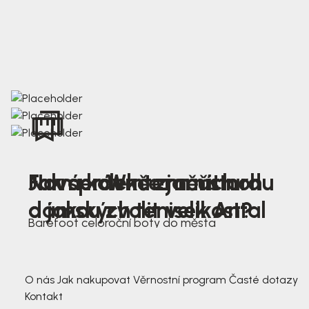
Nová kolekce jarních
Jak správně změřit nohu
Farmer Winter mustard
dámských tenisek Antal
a jakou zvolit velikost?
Barefoot celoroční boty do města
3 791,-
3 791,-
O nás
Jak nakupovat
Věrnostní program
Časté dotazy
Kontakt