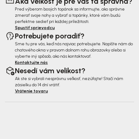
Aká veľkosť je pre vás tá správna?
e
Pred výberom bosých topánok sa informujte, ako správne
zmerať svoje nohy a vybrať si topánky, ktoré vám budú
perfektne sedieť pri každej príležitosti.
Spustiť sprievodcu
Potrebujete poradiť?
Sme tu pre vás, keď nás najviac potrebujete. Napíšte nám do
chatového okna v pravom dolnom rohu obrazovky alebo si
vyberte iný spôsob, ako nás kontaktovať.
Kontaktujte nás
Nesedí vám velikost?
Ak ste si vybrali nesprávnu veľkosť, nezúfajte! Stačí nám
zásielku do 14 dní vrátiť.
Vrátenie tovaru