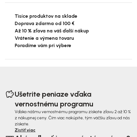
Tisíce produktov na sklade
Doprava zdarma od 100 €
Až 10 % zľava na váš ďalší nákup
Vrátenie a výmena tovaru
Poradíme vám pri výbere
Z
á
Ušetrite peniaze vďaka
p
vernostnému programu
ä
Vďaka nášmu vernostnému programu získate zľavu 2 až 10 %
z nákupnej ceny. Čím viac nakúpite, tým väčšiu zľavu od nás
t
získate.
i
Zistiť viac