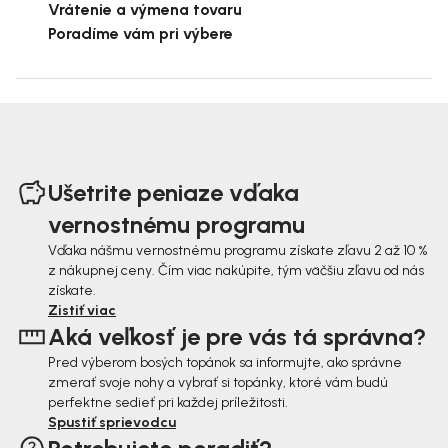
Vrátenie a výmena tovaru
Poradíme vám pri výbere
Z
á
Ušetrite peniaze vďaka
p
vernostnému programu
ä
Vďaka nášmu vernostnému programu získate zľavu 2 až 10 %
z nákupnej ceny. Čím viac nakúpite, tým väčšiu zľavu od nás
t
získate.
i
Zistiť viac
Aká veľkosť je pre vás tá správna?
e
Pred výberom bosých topánok sa informujte, ako správne
zmerať svoje nohy a vybrať si topánky, ktoré vám budú
perfektne sedieť pri každej príležitosti.
Spustiť sprievodcu