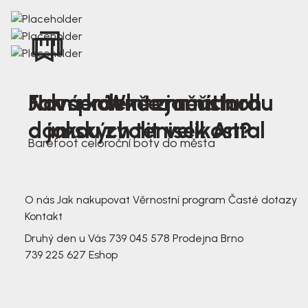
Nová kolekce jarních
Jak správně změřit nohu
Farmer Winter mustard
dámských tenisek Antal
a jakou zvolit velikost?
Barefoot celoroční boty do města
3 791,-
3 791,-
O nás
Jak nakupovat
Věrnostní program
Časté dotazy
Kontakt
Druhý den u Vás
739 045 578
Prodejna Brno
739 225 627
Eshop