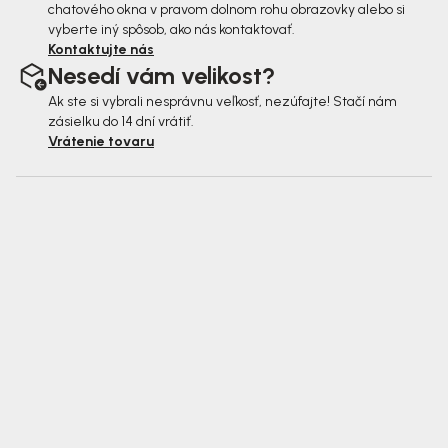
chatového okna v pravom dolnom rohu obrazovky alebo si
vyberte iný spôsob, ako nás kontaktovať.
Kontaktujte nás
Nesedí vám velikost?
Ak ste si vybrali nesprávnu veľkosť, nezúfajte! Stačí nám
zásielku do 14 dní vrátiť.
Vrátenie tovaru