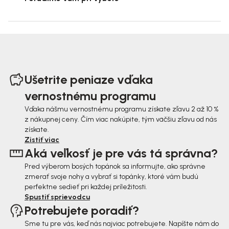
Z
á
Ušetrite peniaze vďaka
p
vernostnému programu
ä
Vďaka nášmu vernostnému programu získate zľavu 2 až 10 %
z nákupnej ceny. Čím viac nakúpite, tým väčšiu zľavu od nás
t
získate.
i
Zistiť viac
Aká veľkosť je pre vás tá správna?
e
Pred výberom bosých topánok sa informujte, ako správne
zmerať svoje nohy a vybrať si topánky, ktoré vám budú
perfektne sedieť pri každej príležitosti.
Spustiť sprievodcu
Potrebujete poradiť?
Sme tu pre vás, keď nás najviac potrebujete. Napíšte nám do