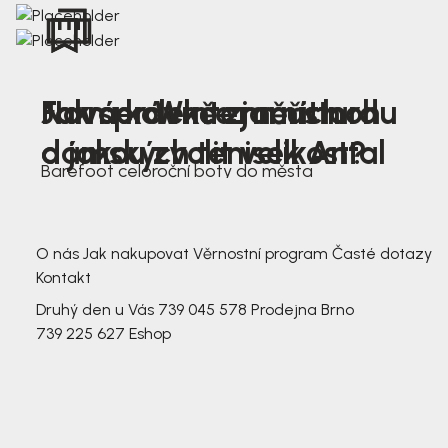
Nová kolekce jarních
Jak správně změřit nohu
Farmer Winter mustard
dámských tenisek Antal
a jakou zvolit velikost?
Barefoot celoroční boty do města
3 791,-
3 791,-
O nás
Jak nakupovat
Věrnostní program
Časté dotazy
Kontakt
Druhý den u Vás
739 045 578
Prodejna Brno
739 225 627
Eshop