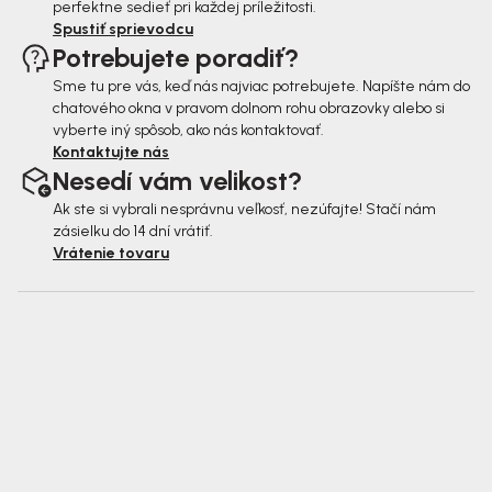
perfektne sedieť pri každej príležitosti.
Spustiť sprievodcu
Potrebujete poradiť?
Sme tu pre vás, keď nás najviac potrebujete. Napíšte nám do
chatového okna v pravom dolnom rohu obrazovky alebo si
vyberte iný spôsob, ako nás kontaktovať.
Kontaktujte nás
Nesedí vám velikost?
Ak ste si vybrali nesprávnu veľkosť, nezúfajte! Stačí nám
zásielku do 14 dní vrátiť.
Vrátenie tovaru