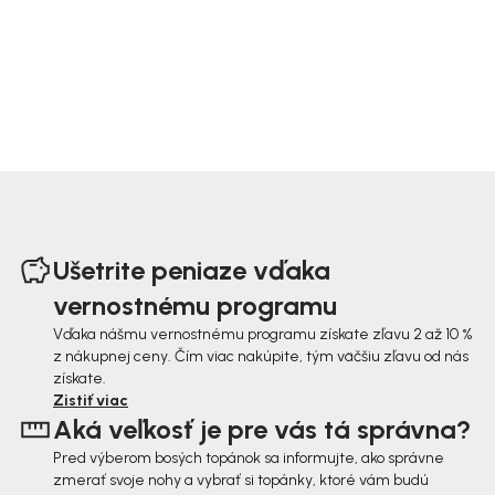
Z
á
Ušetrite peniaze vďaka
p
vernostnému programu
ä
Vďaka nášmu vernostnému programu získate zľavu 2 až 10 %
z nákupnej ceny. Čím viac nakúpite, tým väčšiu zľavu od nás
t
získate.
i
Zistiť viac
Aká veľkosť je pre vás tá správna?
e
Pred výberom bosých topánok sa informujte, ako správne
zmerať svoje nohy a vybrať si topánky, ktoré vám budú