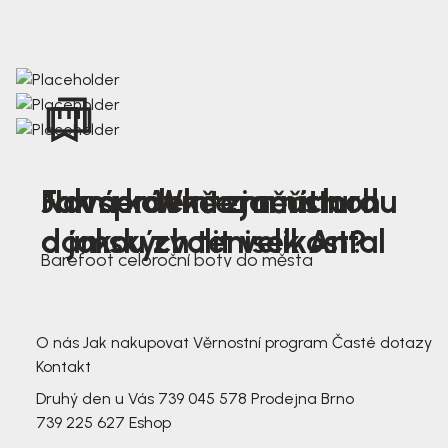
Nová kolekce jarních
Jak správně změřit nohu
Farmer Winter mustard
dámských tenisek Antal
a jakou zvolit velikost?
Barefoot celoroční boty do města
3 791,-
3 791,-
O nás
Jak nakupovat
Věrnostní program
Časté dotazy
Kontakt
Druhý den u Vás
739 045 578
Prodejna Brno
739 225 627
Eshop