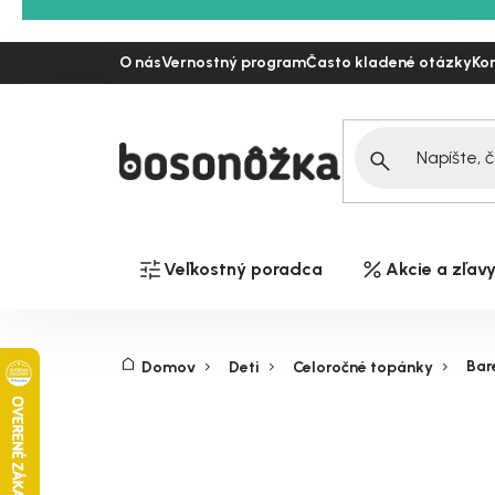
Prejsť
na
O nás
Vernostný program
Často kladené otázky
Ko
obsah
Veľkostný poradca
Akcie a zľav
Bar
Domov
Deti
Celoročné topánky