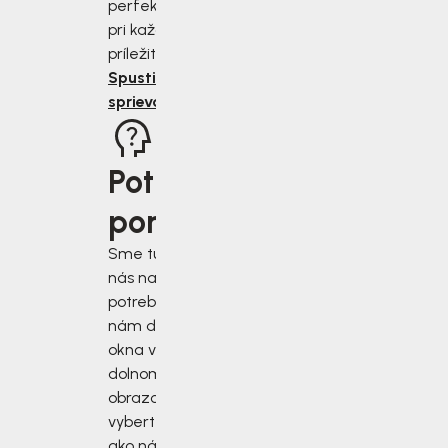
perfektne sedieť
pri každej
príležitosti.
Spustiť
sprievodcu
Potrebujete
poradiť?
Sme tu pre vás, keď
nás najviac
potrebujete. Napíšte
nám do chatového
okna v pravom
dolnom rohu
obrazovky alebo si
vyberte iný spôsob,
ako nás kontaktovať.