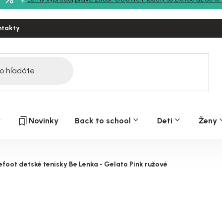
ntakty
y
Novinky
Back to school
Deti
Ženy
efoot detské tenisky Be Lenka - Gelato Pink ružové