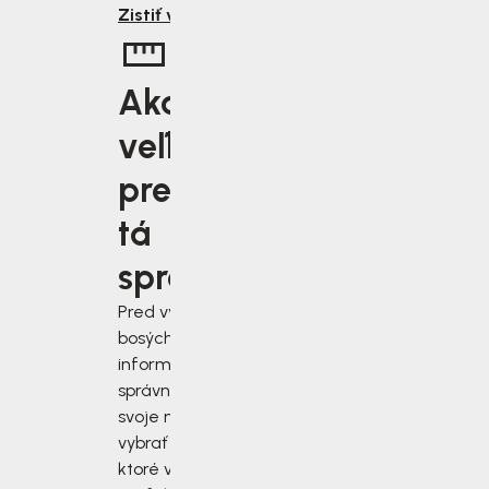
Zistiť viac
Aká
veľkosť je
pre vás
tá
správna?
Pred výberom
bosých topánok sa
informujte, ako
správne zmerať
svoje nohy a
vybrať si topánky,
ktoré vám budú