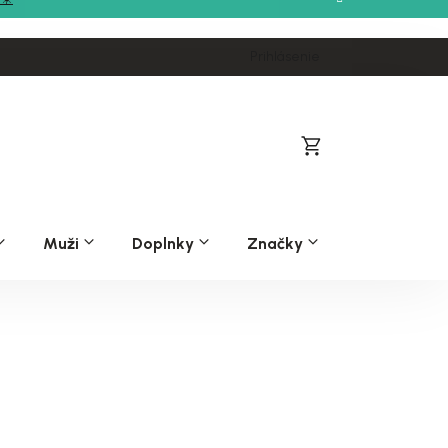
Prihlásenie
Nákupný
košík
Muži
Doplnky
Značky