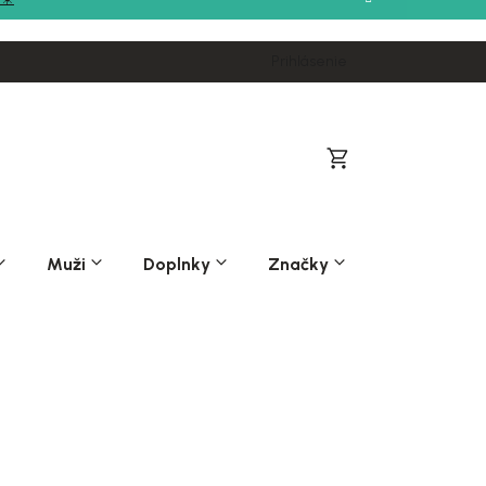
Prihlásenie
Nákupný
košík
Muži
Doplnky
Značky