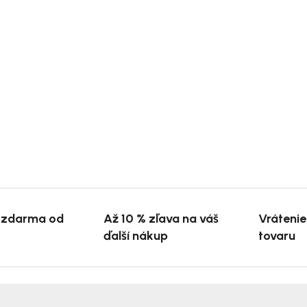
 zdarma od
Až 10 % zľava na váš
Vráteni
ďalší nákup
tovaru