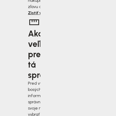
nakúpite, tým väčšiu
zľavu od nás získate.
Zistiť viac
Aká
veľkosť je
pre vás
tá
správna?
Pred výberom
bosých topánok sa
informujte, ako
správne zmerať
svoje nohy a
vybrať si topánky,