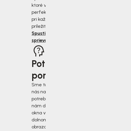
ktoré vám budú
perfektne sedieť
pri každej
príležitosti.
Spustiť
sprievodcu
Potrebujete
poradiť?
Sme tu pre vás, keď
nás najviac
potrebujete. Napíšte
nám do chatového
okna v pravom
dolnom rohu
obrazovky alebo si