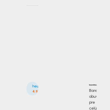
Barefoot
4.9
915×
obuv
pre
celú