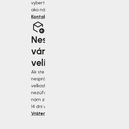
vyberte iný spôsob,
ako nás kontaktovať.
Kontaktujte nás
Nesedí
vám
velikost?
Ak ste si vybrali
nesprávnu
veľkosť,
nezúfajte! Stačí
nám zásielku do
14 dní vrátiť.
Vrátenie tovaru