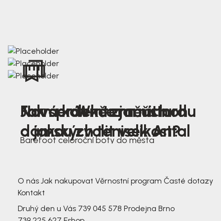
Nová kolekce jarních
Jak správně změřit nohu
Farmer Winter mustard
dámských tenisek Antal
a jakou zvolit velikost?
Barefoot celoroční boty do města
3 791,-
3 791,-
O nás
Jak nakupovat
Věrnostní program
Časté dotazy
Kontakt
Druhý den u Vás
739 045 578
Prodejna Brno
739 225 627
Eshop