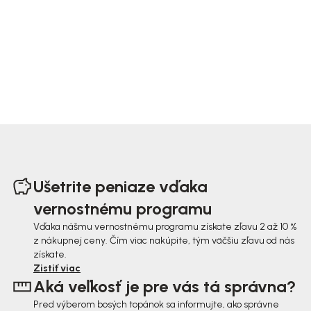
Z
á
Ušetrite peniaze vďaka
p
vernostnému programu
ä
Vďaka nášmu vernostnému programu získate zľavu 2 až 10 %
z nákupnej ceny. Čím viac nakúpite, tým väčšiu zľavu od nás
t
získate.
i
Zistiť viac
Aká veľkosť je pre vás tá správna?
e
Pred výberom bosých topánok sa informujte, ako správne