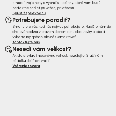
zmerať svoje nohy a vybrať si topánky, ktoré vám budú
perfektne sedieť pri každej príležitosti.
Spustiť sprievodcu
Potrebujete poradiť?
Sme tu pre vás, keď nás najviac potrebujete. Napíšte nám do
chatového okna v pravom dolnom rohu obrazovky alebo si
vyberte iný spôsob, ako nás kontaktovať.
Kontaktujte nás
Nesedí vám velikost?
Ak ste si vybrali nesprávnu veľkosť, nezúfajte! Stačí nám
zásielku do 14 dní vrátiť.
Vrátenie tovaru