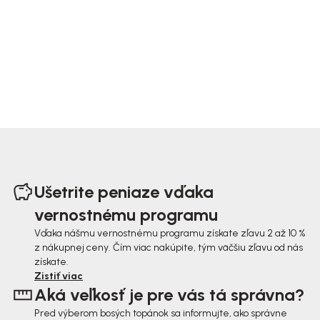
Z
á
Ušetrite peniaze vďaka
p
vernostnému programu
ä
Vďaka nášmu vernostnému programu získate zľavu 2 až 10 %
z nákupnej ceny. Čím viac nakúpite, tým väčšiu zľavu od nás
t
získate.
i
Zistiť viac
Aká veľkosť je pre vás tá správna?
e
Pred výberom bosých topánok sa informujte, ako správne