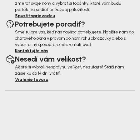
zmerať svoje nohy a vybrať si topánky, ktoré vám budú
perfektne sedieť pri každej príležitosti.
Spustiť sprievodcu
Potrebujete poradiť?
Sme tu pre vás, keď nás najviac potrebujete. Napíšte nám do
chatového okna v pravom dolnom rohu obrazovky alebo si
vyberte iný spôsob, ako nás kontaktovať.
Kontaktujte nás
Nesedí vám velikost?
Ak ste si vybrali nesprávnu veľkosť, nezúfajte! Stačí nám
zásielku do 14 dní vrátiť.
Vrátenie tovaru