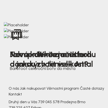
Nová kolekce jarních
Jak správně změřit nohu
Farmer Winter mustard
dámských tenisek Antal
a jakou zvolit velikost?
Barefoot celoroční boty do města
3 791,-
3 791,-
O nás
Jak nakupovat
Věrnostní program
Časté dotazy
Kontakt
Druhý den u Vás
739 045 578
Prodejna Brno
739 225 627
Eshop