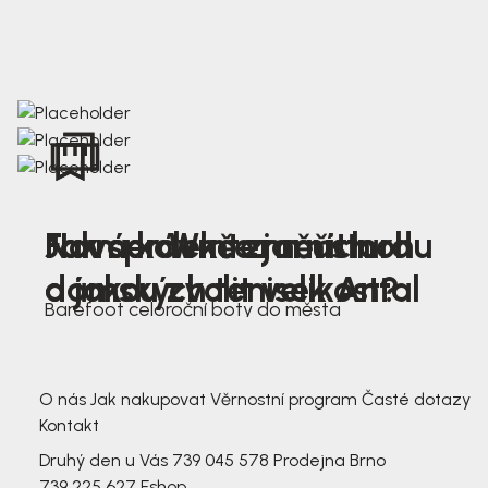
Nová kolekce jarních
Jak správně změřit nohu
Farmer Winter mustard
dámských tenisek Antal
a jakou zvolit velikost?
Barefoot celoroční boty do města
3 791,-
3 791,-
O nás
Jak nakupovat
Věrnostní program
Časté dotazy
Kontakt
Druhý den u Vás
739 045 578
Prodejna Brno
739 225 627
Eshop