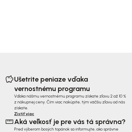
Z
á
Ušetrite peniaze vďaka
p
vernostnému programu
ä
Vďaka nášmu vernostnému programu získate zľavu 2 až 10 %
z nákupnej ceny. Čím viac nakúpite, tým väčšiu zľavu od nás
t
získate.
i
Zistiť viac
Aká veľkosť je pre vás tá správna?
e
Pred výberom bosých topánok sa informujte, ako správne