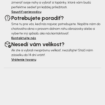
zmerať svoje nohy a vybrať si topánky, ktoré vám budú
perfektne sedieť pri každej príležitosti.
Spustiť sprievodcu
Potrebujete poradiť?
Sme tu pre vás, keď nás najviac potrebujete. Napíšte nám do
chatového okna v pravom dolnom rohu obrazovky alebo si
vyberte iný spôsob, ako nás kontaktovať.
Kontaktujte nás
Nesedí vám velikost?
Ak ste si vybrali nesprávnu veľkosť, nezúfajte! Stačí nám
zásielku do 14 dní vrátiť.
Vrátenie tovaru