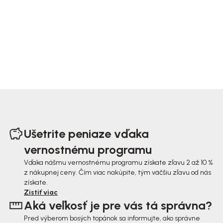
Z
á
Ušetrite peniaze vďaka
p
vernostnému programu
ä
Vďaka nášmu vernostnému programu získate zľavu 2 až 10 %
z nákupnej ceny. Čím viac nakúpite, tým väčšiu zľavu od nás
t
získate.
i
Zistiť viac
Aká veľkosť je pre vás tá správna?
e
Pred výberom bosých topánok sa informujte, ako správne