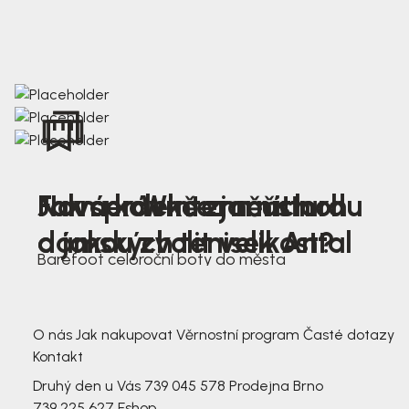
Nová kolekce jarních
Jak správně změřit nohu
Farmer Winter mustard
dámských tenisek Antal
a jakou zvolit velikost?
Barefoot celoroční boty do města
3 791,-
3 791,-
O nás
Jak nakupovat
Věrnostní program
Časté dotazy
Kontakt
Druhý den u Vás
739 045 578
Prodejna Brno
739 225 627
Eshop