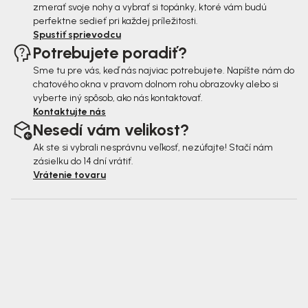
zmerať svoje nohy a vybrať si topánky, ktoré vám budú
perfektne sedieť pri každej príležitosti.
Spustiť sprievodcu
Potrebujete poradiť?
Sme tu pre vás, keď nás najviac potrebujete. Napíšte nám do
chatového okna v pravom dolnom rohu obrazovky alebo si
vyberte iný spôsob, ako nás kontaktovať.
Kontaktujte nás
Nesedí vám velikost?
Ak ste si vybrali nesprávnu veľkosť, nezúfajte! Stačí nám
zásielku do 14 dní vrátiť.
Vrátenie tovaru