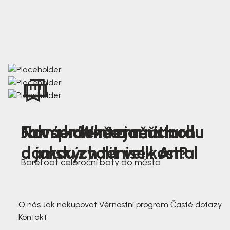
Nová kolekce jarních
Jak správně změřit nohu
Farmer Winter mustard
dámských tenisek Antal
a jakou zvolit velikost?
Barefoot celoroční boty do města
3 791,-
3 791,-
O nás
Jak nakupovat
Věrnostní program
Časté dotazy
Kontakt