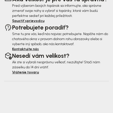
e
Pred výberom bosých topánok sa informujte, ako správne
zmerať svoje nohy a vybrať si topánky, ktoré vám budú
perfektne sedieť pri každej príležitosti.
Spustiť sprievodcu
Potrebujete poradiť?
Sme tu pre vás, keď nás najviac potrebujete. Napíšte nám do
chatového okna v pravom dolnom rohu obrazovky alebo si
vyberte iný spôsob, ako nás kontaktovať.
Kontaktujte nás
Nesedí vám velikost?
Ak ste si vybrali nesprávnu veľkosť, nezúfajte! Stačí nám
zásielku do 14 dní vrátiť.
Vrátenie tovaru