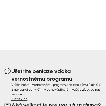
Z
á
Ušetrite peniaze vďaka
p
vernostnému programu
ä
Vďaka nášmu vernostnému programu získate zľavu 2 až 10 %
z nákupnej ceny. Čím viac nakúpite, tým väčšiu zľavu od nás
t
získate.
i
Zistiť viac
Aká veľkosť je pre vás tá správna?