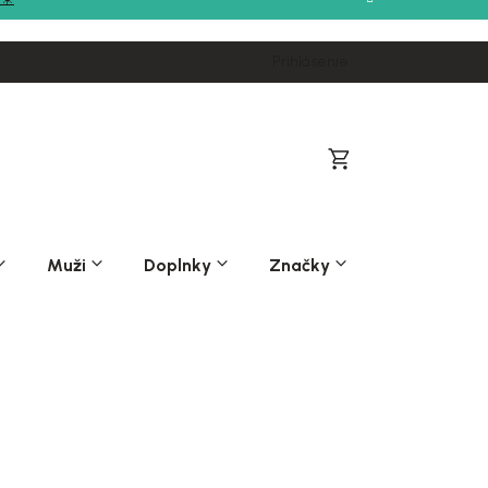
Prihlásenie
Nákupný
košík
Muži
Doplnky
Značky