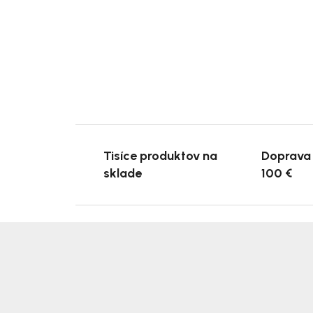
Tisíce produktov na
Doprava
sklade
100 €
Z
á