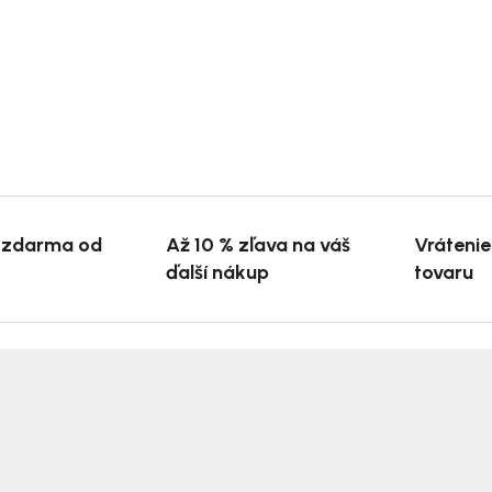
 zdarma od
Až 10 % zľava na váš
Vráteni
ďalší nákup
tovaru