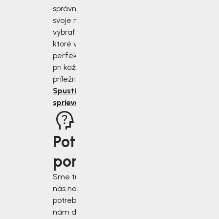
správne zmerať
svoje nohy a
vybrať si topánky,
ktoré vám budú
perfektne sedieť
pri každej
príležitosti.
Spustiť
sprievodcu
Potrebujete
poradiť?
Sme tu pre vás, keď
nás najviac
potrebujete. Napíšte
nám do chatového