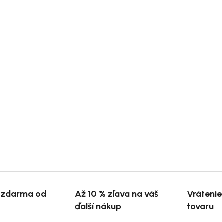
 zdarma od
Až 10 % zľava na váš
Vráteni
ďalší nákup
tovaru