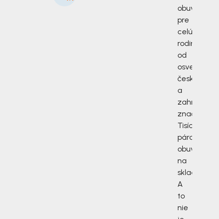
obuv
pre
celú
rodinu
od
osvedčený
českých
a
zahraničný
značiek.
Tisíce
párov
obuvi
na
sklade.
A
to
nie