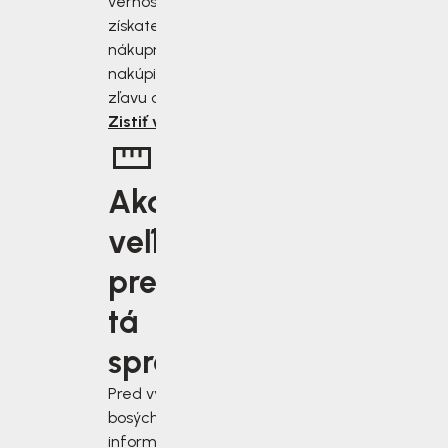
vernostnému programu
získate zľavu 2 až 10 % z
nákupnej ceny. Čím viac
nakúpite, tým väčšiu
zľavu od nás získate.
Zistiť viac
Aká
veľkosť je
pre vás
tá
správna?
Pred výberom
bosých topánok sa
informujte, ako