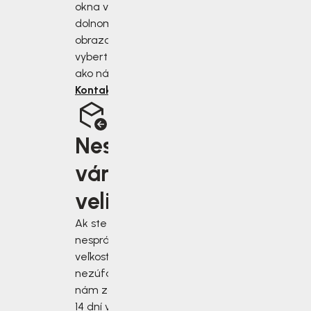
okna v pravom
dolnom rohu
obrazovky alebo si
vyberte iný spôsob,
ako nás kontaktovať.
Kontaktujte nás
Nesedí
vám
velikost?
Ak ste si vybrali
nesprávnu
veľkosť,
nezúfajte! Stačí
nám zásielku do
14 dní vrátiť.