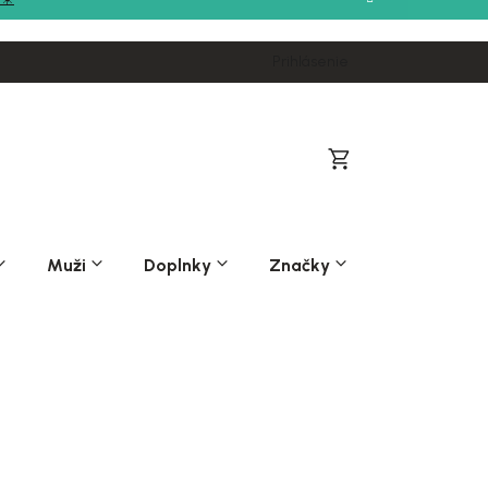
Prihlásenie
Nákupný
košík
Muži
Doplnky
Značky