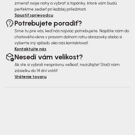
zmerať svoje nohy a vybrať si topánky, ktoré vám budú
perfektne sedieť pri každej príležitosti.
Spustiť sprievodcu
Potrebujete poradiť?
Sme tu pre vás, keď nás najviac potrebujete. Napíšte nám do
chatového okna v pravom dolnom rohu obrazovky alebo si
vyberte iný spôsob, ako nás kontaktovať.
Kontaktujte nás
Nesedí vám velikost?
Ak ste si vybrali nesprávnu veľkosť, nezúfajte! Stačí nám
zásielku do 14 dní vrátiť.
Vrátenie tovaru