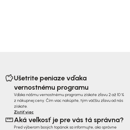
Z
á
Ušetrite peniaze vďaka
p
vernostnému programu
ä
Vďaka nášmu vernostnému programu získate zľavu 2 až 10 %
z nákupnej ceny. Čím viac nakúpite, tým väčšiu zľavu od nás
t
získate.
i
Zistiť viac
Aká veľkosť je pre vás tá správna?
e
Pred výberom bosých topánok sa informujte, ako správne