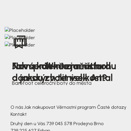
Nová kolekce jarních
Jak správně změřit nohu
Farmer Winter mustard
dámských tenisek Antal
a jakou zvolit velikost?
Barefoot celoroční boty do města
3 791,-
3 791,-
O nás
Jak nakupovat
Věrnostní program
Časté dotazy
Kontakt
Druhý den u Vás
739 045 578
Prodejna Brno
739 225 627
Eshop