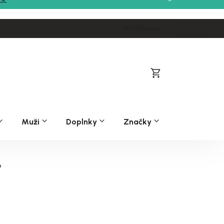
Prihlásenie
Nákupný
košík
Muži
Doplnky
Značky
e