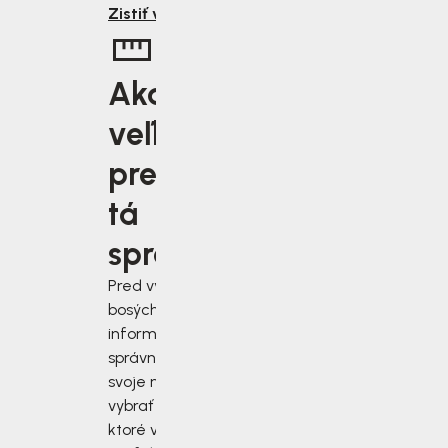
Zistiť viac
Aká
veľkosť je
pre vás
tá
správna?
Pred výberom
bosých topánok sa
informujte, ako
správne zmerať
svoje nohy a
vybrať si topánky,
ktoré vám budú