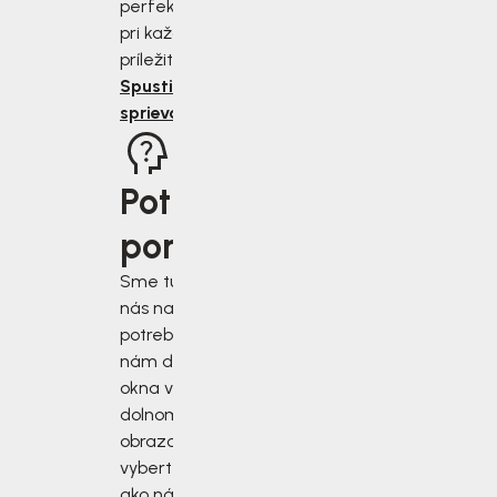
perfektne sedieť
pri každej
príležitosti.
Spustiť
sprievodcu
Potrebujete
poradiť?
Sme tu pre vás, keď
nás najviac
potrebujete. Napíšte
nám do chatového
okna v pravom
dolnom rohu
obrazovky alebo si
vyberte iný spôsob,
ako nás kontaktovať.