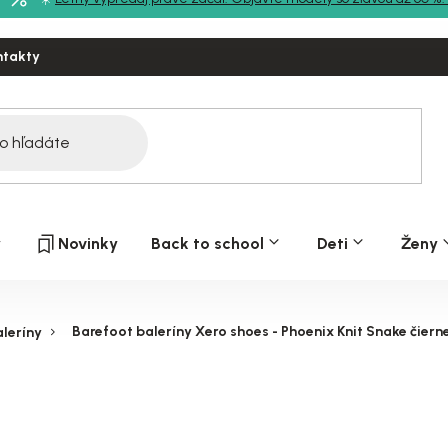
ntakty
y
Novinky
Back to school
Deti
Ženy
Barefoot baleríny Xero shoes - Phoenix Knit Snake čiern
leríny