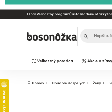
Prejsť
na
O nás
Vernostný program
Často kladené otázky
Ko
obsah
Veľkostný poradca
Akcie a zľav
Domov
Obuv pre dospelých
Ženy
Ba