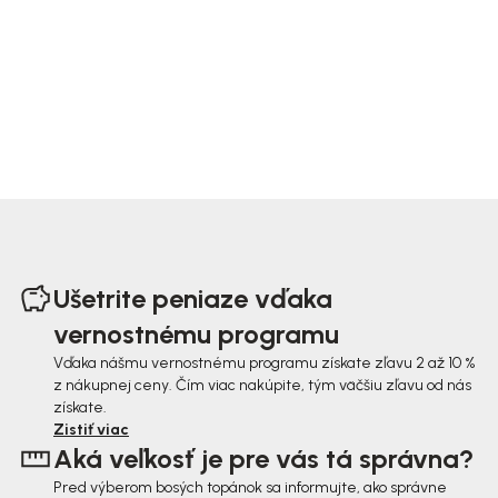
Z
á
Ušetrite peniaze vďaka
p
vernostnému programu
ä
Vďaka nášmu vernostnému programu získate zľavu 2 až 10 %
z nákupnej ceny. Čím viac nakúpite, tým väčšiu zľavu od nás
t
získate.
i
Zistiť viac
Aká veľkosť je pre vás tá správna?
e
Pred výberom bosých topánok sa informujte, ako správne