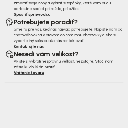
zmerať svoje nohy a vybrať si topánky, ktoré vám budú
perfektne sedieť pri každej príležitosti.
Spustiť sprievodcu
Potrebujete poradiť?
Sme tu pre vás, keď nás najviac potrebujete. Napíšte nám do
chatového okna v pravom dolnom rohu obrazovky alebo si
vyberte iný spôsob, ako nás kontaktovať.
Kontaktujte nás
Nesedí vám velikost?
Ak ste si vybrali nesprávnu veľkosť, nezúfajte! Stačí nám
zásielku do 14 dní vrátiť.
Vrátenie tovaru