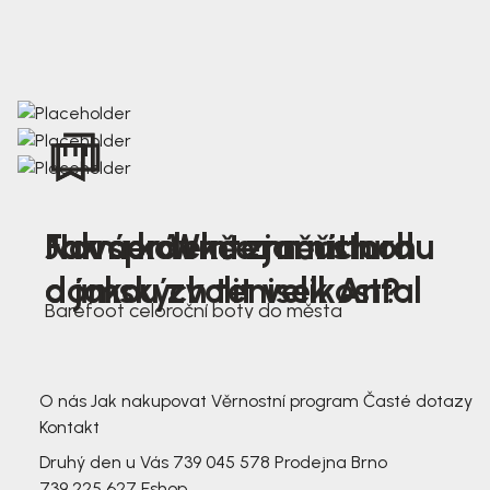
Nová kolekce jarních
Jak správně změřit nohu
Farmer Winter mustard
dámských tenisek Antal
a jakou zvolit velikost?
Barefoot celoroční boty do města
3 791,-
3 791,-
O nás
Jak nakupovat
Věrnostní program
Časté dotazy
Kontakt
Druhý den u Vás
739 045 578
Prodejna Brno
739 225 627
Eshop