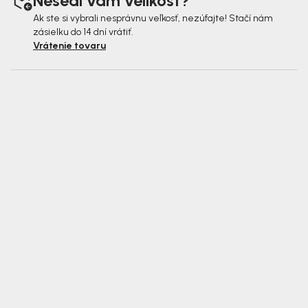
Nesedí vám velikost?
Ak ste si vybrali nesprávnu veľkosť, nezúfajte! Stačí nám
zásielku do 14 dní vrátiť.
Vrátenie tovaru