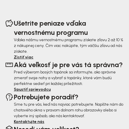
Z
á
Ušetrite peniaze vďaka
p
vernostnému programu
ä
Vďaka nášmu vernostnému programu získate zľavu 2 až 10 %
z nákupnej ceny. Čím viac nakúpite, tým väčšiu zľavu od nás
t
získate.
i
Zistiť viac
Aká veľkosť je pre vás tá správna?
e
Pred výberom bosých topánok sa informujte, ako správne
zmerať svoje nohy a vybrať si topánky, ktoré vám budú
perfektne sedieť pri každej príležitosti.
Spustiť sprievodcu
Potrebujete poradiť?
Sme tu pre vás, keď nás najviac potrebujete. Napíšte nám do
chatového okna v pravom dolnom rohu obrazovky alebo si
vyberte iný spôsob, ako nás kontaktovať.
Kontaktujte nás