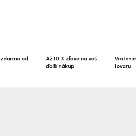
 zdarma od
Až 10 % zľava na váš
Vráteni
ďalší nákup
tovaru