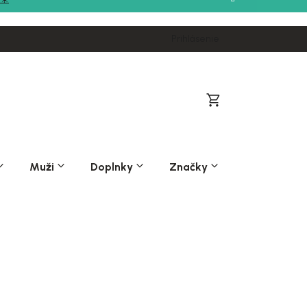
Prihlásenie
Nákupný
košík
Muži
Doplnky
Značky