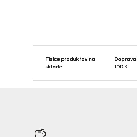
Tisíce produktov na
Doprava
sklade
100 €
Z
á