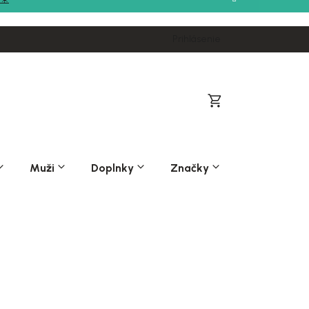
Prihlásenie
Nákupný
košík
Muži
Doplnky
Značky