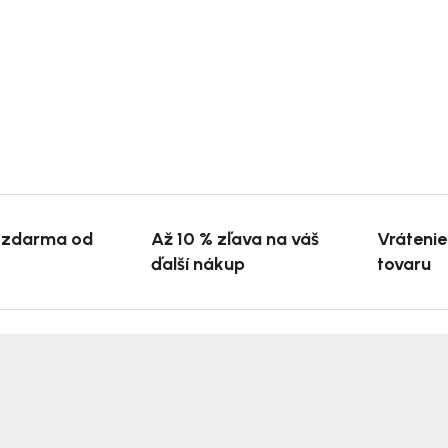
 zdarma od
Až 10 % zľava na váš
Vráteni
ďalší nákup
tovaru