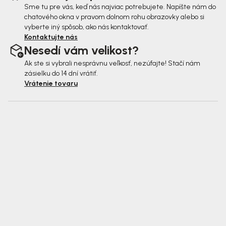
Sme tu pre vás, keď nás najviac potrebujete. Napíšte nám do
chatového okna v pravom dolnom rohu obrazovky alebo si
vyberte iný spôsob, ako nás kontaktovať.
Kontaktujte nás
Nesedí vám velikost?
Ak ste si vybrali nesprávnu veľkosť, nezúfajte! Stačí nám
zásielku do 14 dní vrátiť.
Vrátenie tovaru