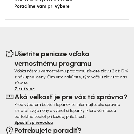
Poradíme vám pri výbere
Z
á
Ušetrite peniaze vďaka
p
vernostnému programu
ä
Vďaka nášmu vernostnému programu získate zľavu 2 až 10 %
z nákupnej ceny. Čím viac nakúpite, tým väčšiu zľavu od nás
t
získate.
i
Zistiť viac
Aká veľkosť je pre vás tá správna?
e
Pred výberom bosých topánok sa informujte, ako správne
zmerať svoje nohy a vybrať si topánky, ktoré vám budú
perfektne sedieť pri každej príležitosti.
Spustiť sprievodcu
Potrebujete poradiť?