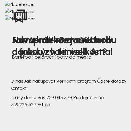
Nová kolekce jarních
Jak správně změřit nohu
Farmer Winter mustard
dámských tenisek Antal
a jakou zvolit velikost?
Barefoot celoroční boty do města
3 791,-
3 791,-
O nás
Jak nakupovat
Věrnostní program
Časté dotazy
Kontakt
Druhý den u Vás
739 045 578
Prodejna Brno
739 225 627
Eshop