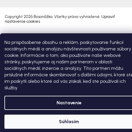
Copyright 2026
Bosonôžka
. Všetky práva vyhradené.
Upraviť
nastavenie cookies
Vytvoril Shoptet Premium
Na prispôsobenie obsahu a reklám, poskytovanie funkcií
sociálnych médií a analýzu návštevnosti používame súbory
cookie. Informácie o tom, ako používate naše webové
stránky, poskytujeme aj našim partnerom v oblasti
sociálnych médií, inzercie a analýzy. Títo partneri môžu
príslušné informácie skombinovať s ďalšími údajmi, ktoré st
im poskytli alebo ktoré od vás získali, keď ste používali ich
služby.
Nastavenie
Súhlasím
ZĽAVA €4 NA PRVÝ NÁKUP