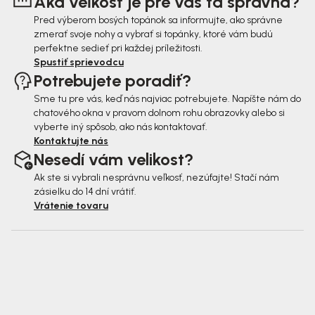
Aká veľkosť je pre vás tá správna?
e
Pred výberom bosých topánok sa informujte, ako správne
zmerať svoje nohy a vybrať si topánky, ktoré vám budú
perfektne sedieť pri každej príležitosti.
Spustiť sprievodcu
Potrebujete poradiť?
Sme tu pre vás, keď nás najviac potrebujete. Napíšte nám do
chatového okna v pravom dolnom rohu obrazovky alebo si
vyberte iný spôsob, ako nás kontaktovať.
Kontaktujte nás
Nesedí vám velikost?
Ak ste si vybrali nesprávnu veľkosť, nezúfajte! Stačí nám
zásielku do 14 dní vrátiť.
Vrátenie tovaru