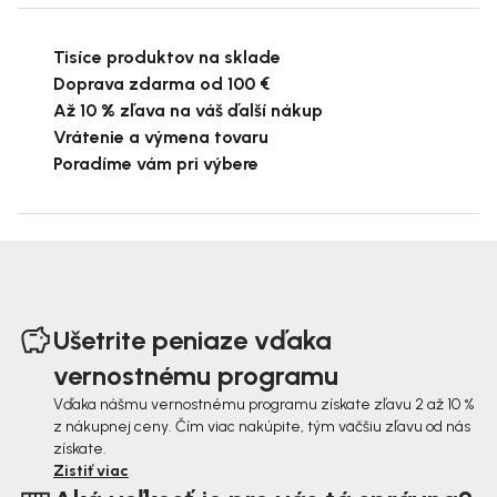
Tisíce produktov na sklade
Doprava zdarma od 100 €
Až 10 % zľava na váš ďalší nákup
Vrátenie a výmena tovaru
Poradíme vám pri výbere
Z
á
Ušetrite peniaze vďaka
p
vernostnému programu
ä
Vďaka nášmu vernostnému programu získate zľavu 2 až 10 %
z nákupnej ceny. Čím viac nakúpite, tým väčšiu zľavu od nás
t
získate.
i
Zistiť viac