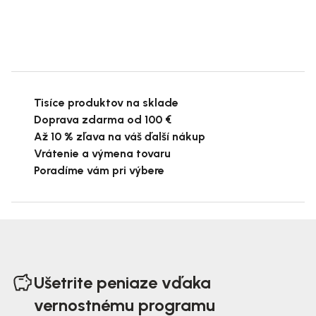
Tisíce produktov na sklade
Doprava zdarma od 100 €
Až 10 % zľava na váš ďalší nákup
Vrátenie a výmena tovaru
Poradíme vám pri výbere
Z
á
Ušetrite peniaze vďaka
p
vernostnému programu