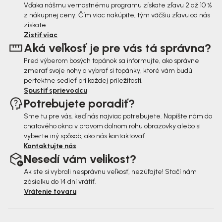
ä
Vďaka nášmu vernostnému programu získate zľavu 2 až 10 %
z nákupnej ceny. Čím viac nakúpite, tým väčšiu zľavu od nás
t
získate.
i
Zistiť viac
Aká veľkosť je pre vás tá správna?
e
Pred výberom bosých topánok sa informujte, ako správne
zmerať svoje nohy a vybrať si topánky, ktoré vám budú
perfektne sedieť pri každej príležitosti.
Spustiť sprievodcu
Potrebujete poradiť?
Sme tu pre vás, keď nás najviac potrebujete. Napíšte nám do
chatového okna v pravom dolnom rohu obrazovky alebo si
vyberte iný spôsob, ako nás kontaktovať.
Kontaktujte nás
Nesedí vám velikost?
Ak ste si vybrali nesprávnu veľkosť, nezúfajte! Stačí nám
zásielku do 14 dní vrátiť.
Vrátenie tovaru