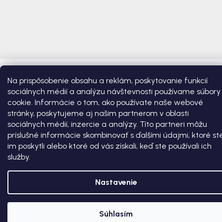
Copyright 2026
Bosonôžka
. Všetky práva vyhradené.
Upraviť
Na prispôsobenie obsahu a reklám, poskytovanie funkcií
nastavenie cookies
sociálnych médií a analýzu návštevnosti používame súbory
cookie. Informácie o tom, ako používate naše webové
Vytvoril Shoptet Premium
stránky, poskytujeme aj našim partnerom v oblasti
sociálnych médií, inzercie a analýzy. Títo partneri môžu
príslušné informácie skombinovať s ďalšími údajmi, ktoré st
im poskytli alebo ktoré od vás získali, keď ste používali ich
služby.
Nastavenie
Súhlasím