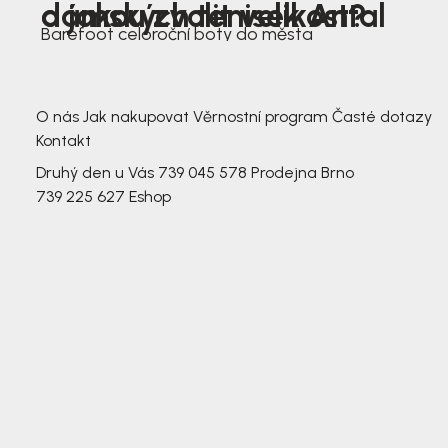
dámských tenisek Antal
a jakou zvolit velikost?
Barefoot celoroční boty do města
3 791,-
3 791,-
O nás
Jak nakupovat
Věrnostní program
Časté dotazy
Kontakt
Druhý den u Vás
739 045 578
Prodejna Brno
739 225 627
Eshop