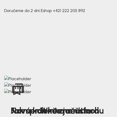
Doručenie do 2 dní
Eshop
+421 222 205 892
Nová kolekce jarních
Jak správně změřit nohu
Farmer Winter mustard