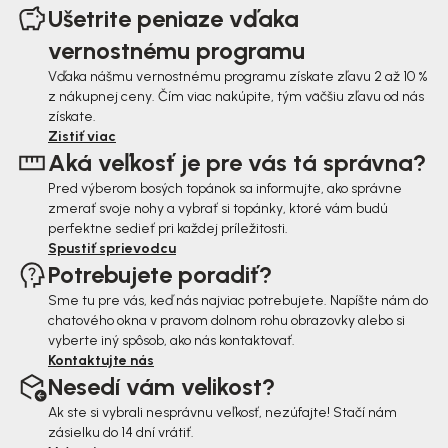
á
Ušetrite peniaze vďaka
p
vernostnému programu
ä
Vďaka nášmu vernostnému programu získate zľavu 2 až 10 %
z nákupnej ceny. Čím viac nakúpite, tým väčšiu zľavu od nás
t
získate.
i
Zistiť viac
Aká veľkosť je pre vás tá správna?
e
Pred výberom bosých topánok sa informujte, ako správne
zmerať svoje nohy a vybrať si topánky, ktoré vám budú
perfektne sedieť pri každej príležitosti.
Spustiť sprievodcu
Potrebujete poradiť?
Sme tu pre vás, keď nás najviac potrebujete. Napíšte nám do
chatového okna v pravom dolnom rohu obrazovky alebo si
vyberte iný spôsob, ako nás kontaktovať.
Kontaktujte nás
Nesedí vám velikost?
Ak ste si vybrali nesprávnu veľkosť, nezúfajte! Stačí nám
zásielku do 14 dní vrátiť.