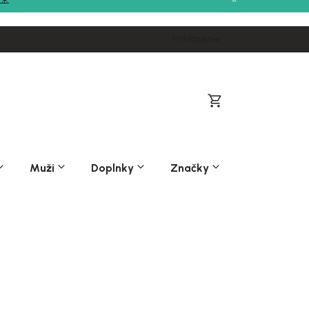
Prihlásenie
Nákupný
košík
Muži
Doplnky
Značky