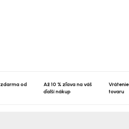
 zdarma od
Až 10 % zľava na váš
Vráteni
ďalší nákup
tovaru