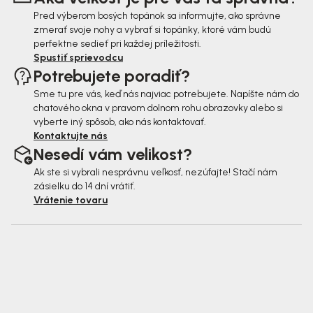
e
Pred výberom bosých topánok sa informujte, ako správne
zmerať svoje nohy a vybrať si topánky, ktoré vám budú
perfektne sedieť pri každej príležitosti.
Spustiť sprievodcu
Potrebujete poradiť?
Sme tu pre vás, keď nás najviac potrebujete. Napíšte nám do
chatového okna v pravom dolnom rohu obrazovky alebo si
vyberte iný spôsob, ako nás kontaktovať.
Kontaktujte nás
Nesedí vám velikost?
Ak ste si vybrali nesprávnu veľkosť, nezúfajte! Stačí nám
zásielku do 14 dní vrátiť.
Vrátenie tovaru