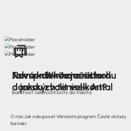
Nová kolekce jarních
Jak správně změřit nohu
Farmer Winter mustard
dámských tenisek Antal
a jakou zvolit velikost?
Barefoot celoroční boty do města
3 791,-
3 791,-
O nás
Jak nakupovat
Věrnostní program
Časté dotazy
Kontakt