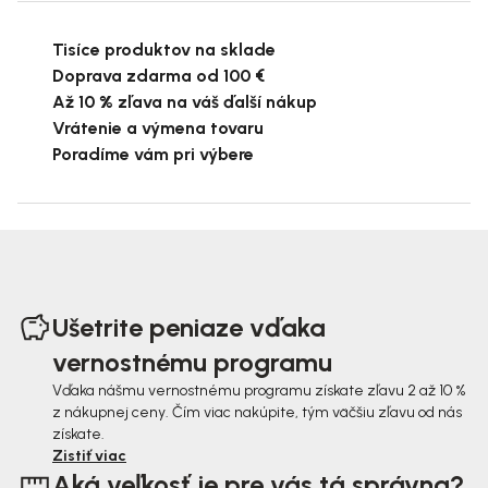
Tisíce produktov na sklade
Doprava zdarma od 100 €
Až 10 % zľava na váš ďalší nákup
Vrátenie a výmena tovaru
Poradíme vám pri výbere
Z
á
Ušetrite peniaze vďaka
p
vernostnému programu
ä
Vďaka nášmu vernostnému programu získate zľavu 2 až 10 %
z nákupnej ceny. Čím viac nakúpite, tým väčšiu zľavu od nás
t
získate.
i
Zistiť viac
Aká veľkosť je pre vás tá správna?