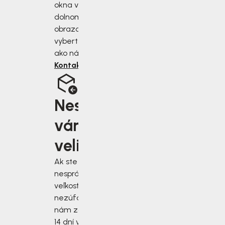
okna v pravom
dolnom rohu
obrazovky alebo si
vyberte iný spôsob,
ako nás kontaktovať.
Kontaktujte nás
Nesedí
vám
velikost?
Ak ste si vybrali
nesprávnu
veľkosť,
nezúfajte! Stačí
nám zásielku do
14 dní vrátiť.