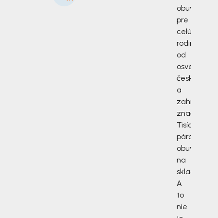
obuv
pre
celú
rodinu
od
osvedčený
českých
a
zahraničný
značiek.
Tisíce
párov
obuvi
na
sklade.
A
to
nie