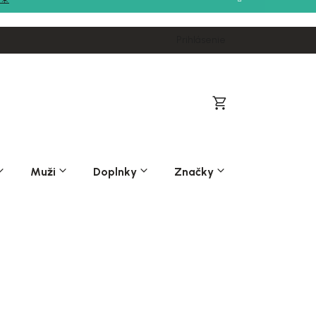
Prihlásenie
Nákupný
košík
Muži
Doplnky
Značky