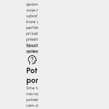
správne zmerať
svoje nohy a
vybrať si topánky,
ktoré vám budú
perfektne sedieť
pri každej
príležitosti.
Spustiť
sprievodcu
Potrebujete
poradiť?
Sme tu pre vás, keď
nás najviac
potrebujete. Napíšte
nám do chatového