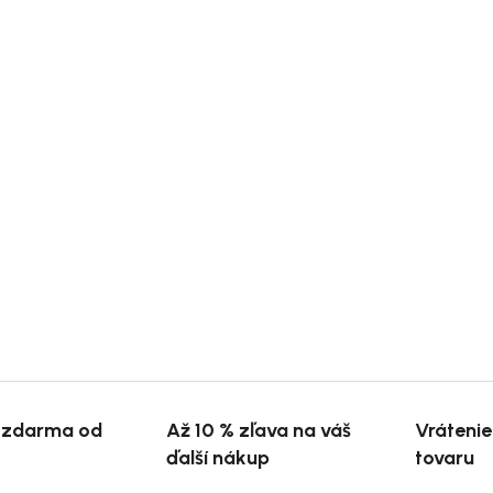
 zdarma od
Až 10 % zľava na váš
Vráteni
ďalší nákup
tovaru