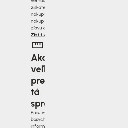
vernostnému programu
získate zľavu 2 až 10 % z
nákupnej ceny. Čím viac
nakúpite, tým väčšiu
zľavu od nás získate.
Zistiť viac
Aká
veľkosť je
pre vás
tá
správna?
Pred výberom
bosých topánok sa
informujte, ako