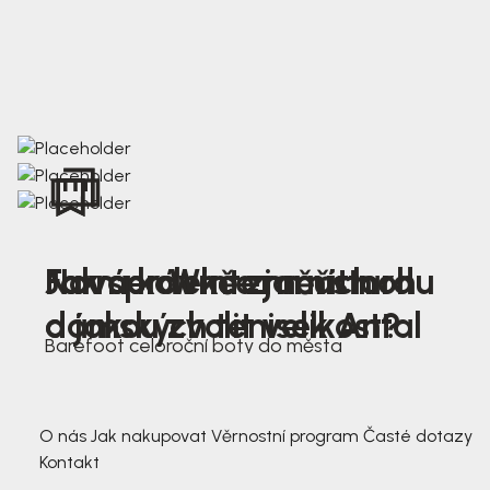
Nová kolekce jarních
Jak správně změřit nohu
Farmer Winter mustard
dámských tenisek Antal
a jakou zvolit velikost?
Barefoot celoroční boty do města
3 791,-
3 791,-
O nás
Jak nakupovat
Věrnostní program
Časté dotazy
Kontakt