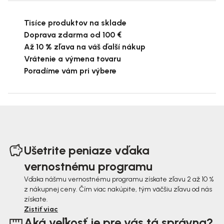
Tisíce produktov na sklade
Doprava zdarma od 100 €
Až 10 % zľava na váš ďalší nákup
Vrátenie a výmena tovaru
Poradíme vám pri výbere
Z
á
Ušetrite peniaze vďaka
p
vernostnému programu
ä
Vďaka nášmu vernostnému programu získate zľavu 2 až 10 %
z nákupnej ceny. Čím viac nakúpite, tým väčšiu zľavu od nás
t
získate.
i
Zistiť viac
Aká veľkosť je pre vás tá správna?