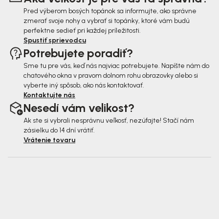
e
Pred výberom bosých topánok sa informujte, ako správne
zmerať svoje nohy a vybrať si topánky, ktoré vám budú
perfektne sedieť pri každej príležitosti.
Spustiť sprievodcu
Potrebujete poradiť?
Sme tu pre vás, keď nás najviac potrebujete. Napíšte nám do
chatového okna v pravom dolnom rohu obrazovky alebo si
vyberte iný spôsob, ako nás kontaktovať.
Kontaktujte nás
Nesedí vám velikost?
Ak ste si vybrali nesprávnu veľkosť, nezúfajte! Stačí nám
zásielku do 14 dní vrátiť.
Vrátenie tovaru