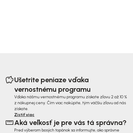
Z
á
Ušetrite peniaze vďaka
p
vernostnému programu
ä
Vďaka nášmu vernostnému programu získate zľavu 2 až 10 %
z nákupnej ceny. Čím viac nakúpite, tým väčšiu zľavu od nás
t
získate.
i
Zistiť viac
Aká veľkosť je pre vás tá správna?
e
Pred výberom bosých topánok sa informujte, ako správne