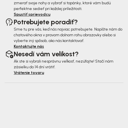
zmerať svoje nohy a vybrať si topánky, ktoré vám budú
perfektne sedieť pri každej príležitosti.
Spustiť sprievodcu
Potrebujete poradiť?
Sme tu pre vás, keď nás najviac potrebujete. Napíšte nám do
chatového okna v pravom dolnom rohu obrazovky alebo si
vyberte iný spôsob, ako nás kontaktovať.
Kontaktujte nás
Nesedí vám velikost?
Ak ste si vybrali nesprávnu veľkosť, nezúfajte! Stačí nám
zásielku do 14 dní vrátiť.
Vrátenie tovaru