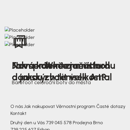
Nová kolekce jarních
Jak správně změřit nohu
Farmer Winter mustard
dámských tenisek Antal
a jakou zvolit velikost?
Barefoot celoroční boty do města
3 791,-
3 791,-
O nás
Jak nakupovat
Věrnostní program
Časté dotazy
Kontakt
Druhý den u Vás
739 045 578
Prodejna Brno
739 225 627
Eshop